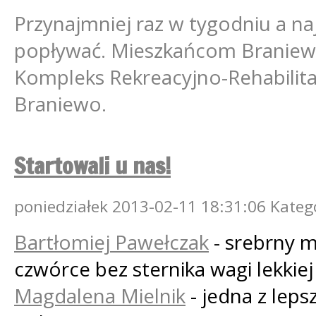
Przynajmniej raz w tygodniu a naj
popływać. Mieszkańcom Braniewa
Kompleks Rekreacyjno-Rehabilit
Braniewo.
Startowali u nas!
poniedziałek
2013-02-11
18:31:06
Kateg
Bartłomiej Pawełczak
- srebrny m
czwórce bez sternika wagi lekkiej
Magdalena Mielnik
- jedna z leps